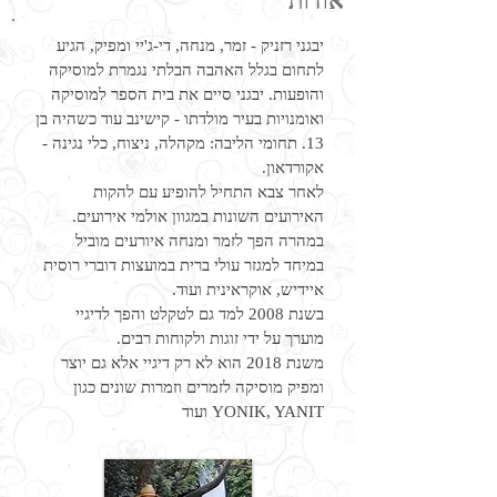
אודות
יבגני רזניק - זמר, מנחה, די-ג'יי ומפיק, הגיע
לתחום בגלל האהבה הבלתי נגמרת למוסיקה
והופעות. יבגני סיים את בית הספר למוסיקה
ואומנויות בעיר מולדתו - קישינב עוד כשהיה בן
13. תחומי הליבה: מקהלה, ניצוח, כלי נגינה -
אקורדאון.
לאחר צבא התחיל להופיע עם להקות
האירועים השונות במגוון אולמי אירועים.
במהרה הפך לזמר ומנחה איורעים מוביל
במיחד למגזר עולי ברית במועצות דוברי רוסית
איידיש, אוקראינית ועוד.
בשנת 2008 למד גם לטקלט והפך לדיגיי
מוערך על ידי זוגות ולקוחות רבים.
משנת 2018 הוא לא רק דיגיי אלא גם יוצר
ומפיק מוסיקה לזמרים וזמרות שונים כגון
YONIK, YANIT ועוד