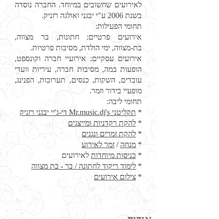
לאירועים שחשובים במיוחד. החברה נוסדה
בשנת 2006 ע"י יבגני ואולגה רזניק.
תחומי הפעילות:
אירועים פרטיים: חתונות, בר מצווה,
בת-מצווה, ימי הולדת, מסיבות פרטיות.
אירועים עסקיים: אירועיי חברה וקונספט,
הופעות במה, מסיבות חברה, עיריות וועדי
עובדים, השקות, כנסים, תערוכות, הפנינג,
מופעיי בידור וזמר.
תחומי ליבה:
*
תקליטני Mr.music.dj's די-ג'יי יבגני רזניק
*
להקת רקדניות ומייצגים
*
להקת זמרים ונגנים
*
מנחה
/
זמר לאירוע
*
כניסות מיוחדות
לאירועים
*
לימוד ריקוד לחתונה / בר - בת מצווה
*
צילום אירועים