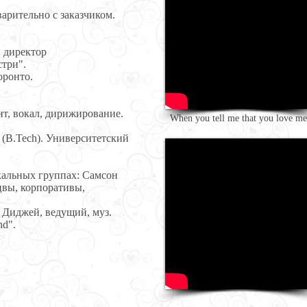
арительно с заказчиком.
н. директор
три".
оронто.
нт, вокал, дирижирование.
When you tell me that you love me
(B.Tech). Университетский
ыкальных группах: Самсон
цвы, корпоративы,
 Диджей, ведущий, муз.
nd".