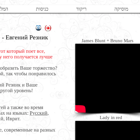
מוסיקה
ריקוד
כניסות
המלצ
 - Евгений Резник
James Blunt + Bruno Mars
от который поет все,
 у него получается лучше
ообразить Ваше торжество?
ой, так чтобы понравилось
ий Резник и Ваше
ругой уровень!
ей а также во время
ах на языках:
Русский
,
Lady in red
й, Иврит.
ые, современные на разных