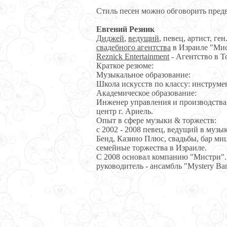
Стиль песен можно обговорить предв
Евгений Резник
Диджей
,
ведущий
, певец, артист, ге
свадебного агентства
в Израиле "Мис
Reznick Entertainment
- Агентство в Т
Краткое резюме:
Музыкальное образование:
Школа искусcтв по классу: инструме
Академическое образование:
Инженер управления и производства 
центр г. Ариель.
Опыт в сфере музыки & торжеств:
с 2002 - 2008 певец, ведущий в муз
Бенд, Казино Плюс, свадьбы, бар ми
семейные торжества в Израиле.
C 2008 основал компанию "Мистри".
руководитель - ансамбль "Mystery Ba