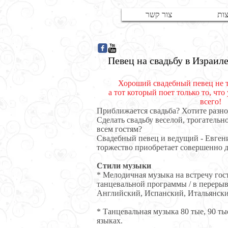
ות
צור קשר
Певец на свадьбу в Израиле
Хороший свадебный певец не т
а тот который поет только то, что
всего!
Приближается свадьба? Хотите разн
Сделать свадьбу веселой, трогательн
всем гостям?
Свадебный певец и ведущий - Евген
торжество приобретает совершенно д
Стили музыки
* Мелодичная музыка на встречу гост
танцевальной программы / в перерыв
Английский, Испанский, Итальянски
* Танцевальная музыка 80 тые, 90 т
языках.