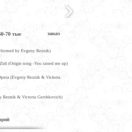
заказ
60-70 тые
erformed by Evgeny Reznik)
Zidi (Origin song -You raised me up)
Opera (Evgeny Reznik & Victoria
y Reznik & Victoria Gershkovich)
арий