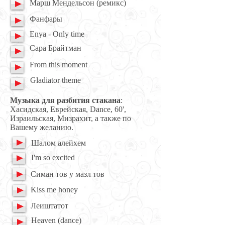
Марш Мендельсон (ремикс)
Фанфары
Enya - Only time
Сара Брайтман
From this moment
Gladiator theme
Музыка для разбития стакана
:
Хасидская, Еврейская, Dance, 60',
Израильская, Мизрахит, а также по
Вашему желанию.
Шалом алейхем
I'm so excited
Симан тов у мазл тов
Kiss me honey
Леиштатот
Heaven (dance)