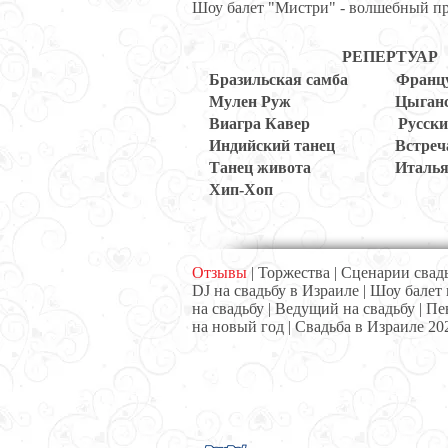
Шоу балет "Мистри" - волшебный пр
РЕПЕРТУАР
Бразильская самба
Францу
Мулен Руж
Цыганс
Виагра Кавер
Русски
Индийский танец
Встреч
Танец живота
Италья
Хип-Хоп
Отзывы
|
Торжества
|
Сценарии свад
DJ на свадьбу в Израиле
|
Шоу балет 
на свадьбу
|
Ведущий на свадьбу
|
Пе
на новый год
|
Свадьба в Израиле 20