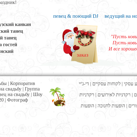
аздник!
певец & поющий DJ
ведущий на н
зский канкан
кий танец
"Пусть новы
й танец
Пусть новы
а гостей
И все хороше
нский
заказ
ьбы
|
Корпоратив
די-ג'יי
|
לקוחות עסקיים
|
ע עסקי
на свадьбу
|
Г
руппа
вец на свадьбу
|
Шоу
רקדניות
|
רקדניות לאירועים
|
ם
20
|
Фотограф
הופעות
|
הופעות לחנוכה
|
ורים