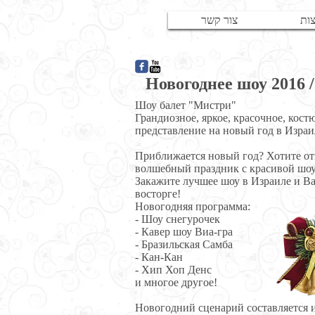
ות
צור קשר
Новогоднее шоу 2016 
Шоу балет "Мистри"
Грандиозное, яркое, красочное, кос
представление на новый год в Израи
Приближается новый год? Хотите от
волшебный праздник с красивой шо
Закажите лучшее шоу в Израиле и Ва
восторге!
Новогодняя программа:
- Шоу снегурочек
- Кавер шоу Виа-гра
- Бразильская Самба
- Кан-Кан
- Хип Хоп Денс
и многое другое!
Новогодний сценарий составляется 