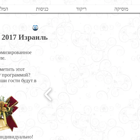
מוסיקה
ריקוד
כניסות
המלצ
/ 2017 Израиль
тюмизированное
ле.
метить этот
у программой?
ши гости будут в
индивидуально!