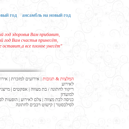
овый год
ансамбль на новый год
й год здоровья Вам прибавит,
й год Вам счастья принесёт,
е оставит,а все плохое унесёт"
אירו
|
אירועים למזכרת
|
המלצות & תגובות
לאירוע
מייצגי
|
אפקטים
|
ריקוד לחתונה / בת מצווה
למועדון
הופעות לפ
|
צלם לאירוע
|
כניסה לבת מצווה
קישוט רכבים לחתונה
|
לסילבסטר