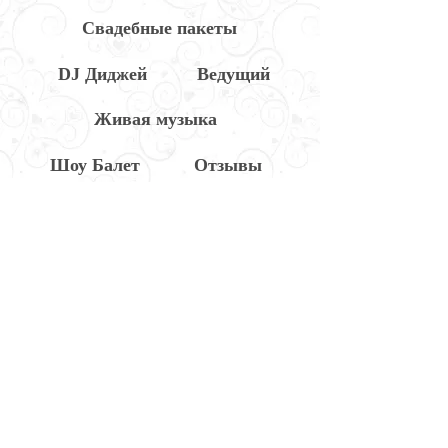
Свадебные пакеты
DJ Диджей
Ведущий
Живая музыка
Шоу Балет
Отзывы
|
אירוע עסקי
|
אירועים למזכרת
|
המלצות & תגובות
די-ג'יי לאירוע
|
לקוחות עסקיים
מייצגים
|
אפקטים
|
ריקוד לחתונה / בת מצווה
רקדניות למועדון
|
רקדניות לאירועים
|
הופעות לפורים
|
צלם לאירוע
|
כניסה לבת מצווה
קישוט רכבים
|
הופעות לסילבסטר
|
הופעות לחנוכה
|
לחתונה