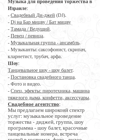
Музыка для проведения торжества в
Израиле
:
-
Свадебный Ди-джей
(DJ).
-
Dj на Бар мицву / Бат мицву
-
Тамада / Ведущий
.
-
Певец / певица
.
-
Музыкальная группа - ансамбль
.
- Музыканты: саксофонист, скрипач,
кларнетист, трубач, арфа.
Шоу
:
Танцевальное шоу - шоу балет
.
-
Постановка свадебного танца
.
- Фото и видео.
-
Спец. эфекты: пиротехника, машина
тяжелого дыма, конфетти, аксессуары
.
Свадебное агентство
:
Мы предлагаем широкоий спектр
услуг: музыкальное проведение
торжества - диджей, группа, шоу
программа - шоу балет, красочные
танцевальные номера, встреча
гостей в костюмах, фото - видео